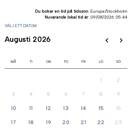
Du bokar en tid på tidszon:
Europe/Stockholm
Nuvarande lokal tid är:
09/08/2026 05:44
VÄLJ ETT DATUM
Augusti 2026
keyboard_arrow_left
keyboard_arrow_right
Gå t
Gå
MÅ
TI
ON
TO
FR
LÖ
SÖ
1
2
3
4
5
6
7
8
9
10
11
12
13
14
15
16
17
18
19
20
21
22
23