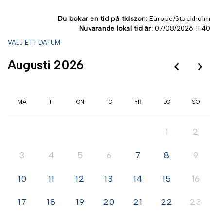
Du bokar en tid på tidszon:
Europe/Stockholm
Nuvarande lokal tid är:
07/08/2026 11:40
VÄLJ ETT DATUM
Augusti 2026
keyboard_arrow_left
keyboard_arrow_right
Gå t
Gå
MÅ
TI
ON
TO
FR
LÖ
SÖ
1
2
3
4
5
6
7
8
9
10
11
12
13
14
15
16
17
18
19
20
21
22
23