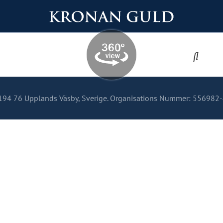
, 194 76 Upplands Väsby, Sverige. Organisations Nummer: 556982