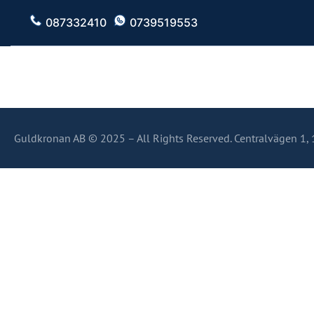
087332410
0739519553
Guldkronan AB © 2025 – All Rights Reserved. Centralvägen 1